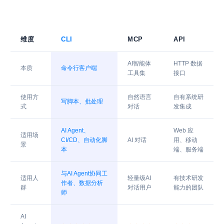
维度
CLI
MCP
API
AI智能体
HTTP 数据
本质
命令行客户端
工具集
接口
使用方
自然语言
自有系统研
写脚本、批处理
式
对话
发集成
AI Agent、
Web 应
适用场
CI/CD、自动化脚
AI 对话
用、移动
景
本
端、服务端
与AI Agent协同工
适用人
轻量级AI
有技术研发
作者、数据分析
群
对话用户
能力的团队
师
AI