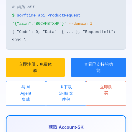
# 调用 API
$
sorftime api ProductRequest
'{"asin":"B0CVM8TXHP"}'
--domain 1
{ "Code": 0, "Data": { ... }, "RequestLeft":
9999 }
立即注册，免费体
查看已支持的功
验
能
与 AI
⬇
下载
立即购
Agent
Skills 文
买
集成
件包
获取 Account-SK