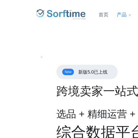
首页
产品
新版5.0已上线
New
跨境卖家一站
选品 + 精细运营 
综合数据平