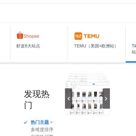
虾皮8大站点
TEMU（美国+欧洲站）
T
站
发现热
门
热门主题
>
多维度排序