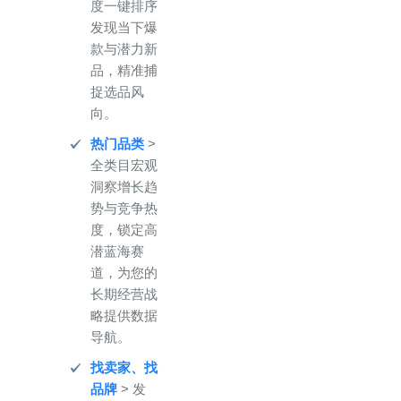
度一键排序
发现当下爆
款与潜力新
品，精准捕
捉选品风
向。
热门品类
>
全类目宏观
洞察增长趋
势与竞争热
度，锁定高
潜蓝海赛
道，为您的
长期经营战
略提供数据
导航。
找卖家、找
品牌
> 发