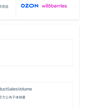
 跨境选
ductSalesVolume
官方公布子体销量