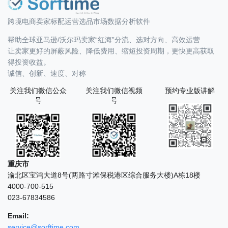
跨境电商卖家标配运营选品市场数据分析软件
帮助全球亚马逊/沃尔玛卖家“红海”分流、选对方向、高效运营
让卖家更好的屏蔽风险、降低费用、缩短投资周期，更快更高获取
得投资收益。
诚信、创新、速度、对称
关注我们微信公众
关注我们微信视频
预约专业版讲解
号
号
重庆市
渝北区宝鸿大道8号(两路寸滩保税港区综合服务大楼)A栋18楼
4000-700-515
023-67834586
Email:
service@sorftime.com