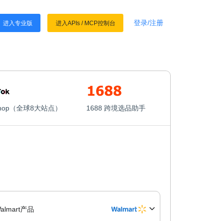
登录/注册
进入专业版
进入APIs
/
MCP控制台
 Shop（全球8大站点）
1688 跨境选品助手
almart产品