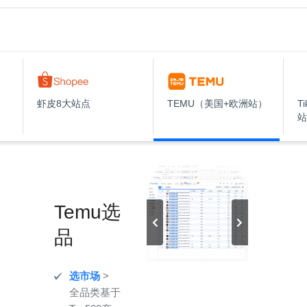
虾皮8大站点
TEMU（美国+欧洲站）
T
站
Temu选
品
选市场
>
全品类基于