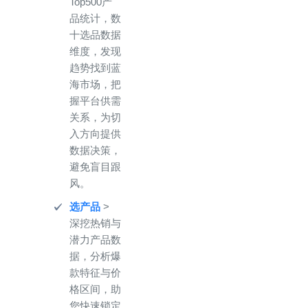
Top500产
品统计，数
十选品数据
维度，发现
趋势找到蓝
海市场，把
握平台供需
关系，为切
入方向提供
数据决策，
避免盲目跟
风。
选产品
>
深挖热销与
潜力产品数
据，分析爆
款特征与价
格区间，助
您快速锁定