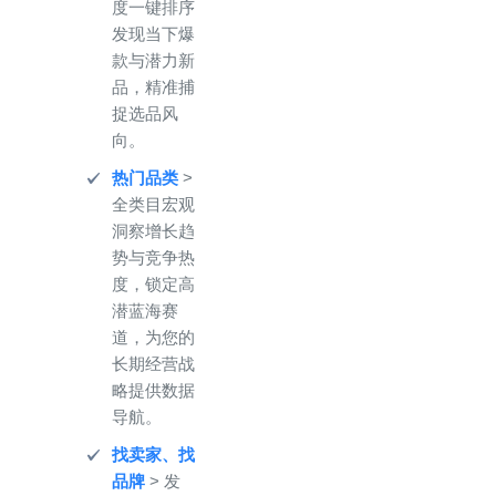
度一键排序
发现当下爆
款与潜力新
品，精准捕
捉选品风
向。
热门品类
>
全类目宏观
洞察增长趋
势与竞争热
度，锁定高
潜蓝海赛
道，为您的
长期经营战
略提供数据
导航。
找卖家、找
品牌
> 发