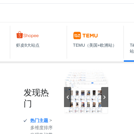
虾皮8大站点
TEMU（美国+欧洲站）
T
站
发现热
门
热门主题
>
多维度排序