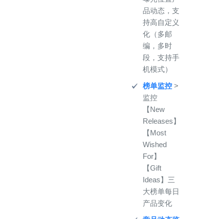
品动态，支
持高自定义
化（多邮
编，多时
段，支持手
机模式）
榜单监控
>
监控
【New
Releases】
【Most
Wished
For】
【Gift
Ideas】三
大榜单每日
产品变化