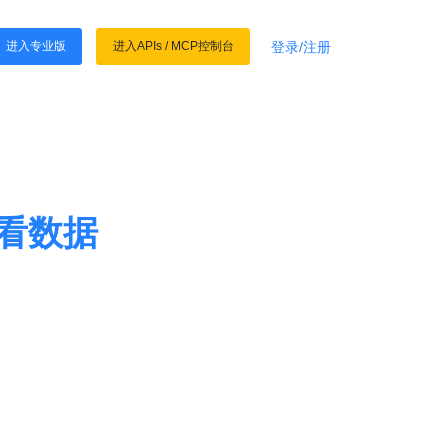
登录/注册
进入专业版
进入APIs
/
MCP控制台
看数据