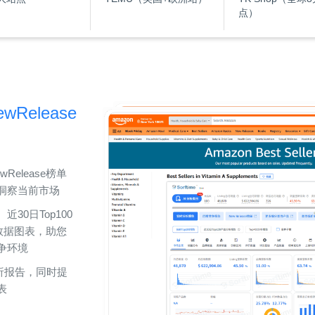
点）
NewRelease
ewRelease榜单
洞察当前市场
、近30日Top100
数据图表，助您
争环境
析报告，同时提
表