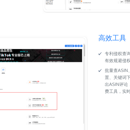
高效工具
专利侵权查
有效规避侵
批量查ASI
置、关键词
出ASIN评论，
费工具，实