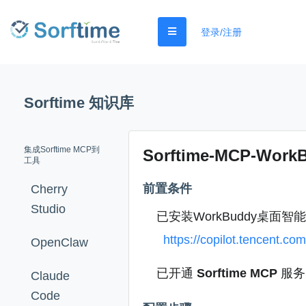
登录/注册
Sorftime 知识库
集成Sorftime MCP到
Sorftime-MCP-WorkB
工具
前置条件
Cherry
Studio
已安装WorkBuddy桌
https://copilot.tencent.co
OpenClaw
已开通
Sorftime MCP
服务
Claude
Code