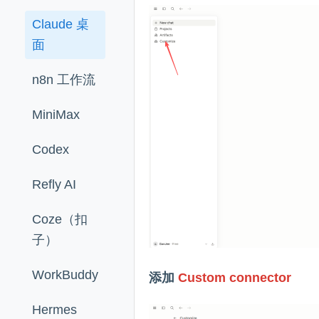
Claude 桌
面
n8n 工作流
MiniMax
Codex
Refly AI
Coze（扣
子）
WorkBuddy
添加
Custom connector
Hermes