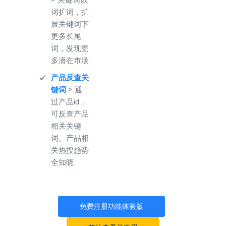
词扩词，扩
展关键词下
更多长尾
词，发现更
多潜在市场
产品反查关
键词
> 通
过产品id，
可反查产品
相关关键
词。产品相
关热搜趋势
全知晓
免费注册功能体验版