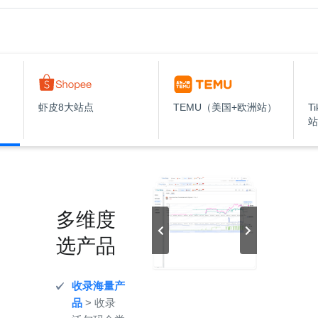
虾皮8大站点
TEMU（美国+欧洲站）
T
站
多维度
选产品
收录海量产
品
> 收录