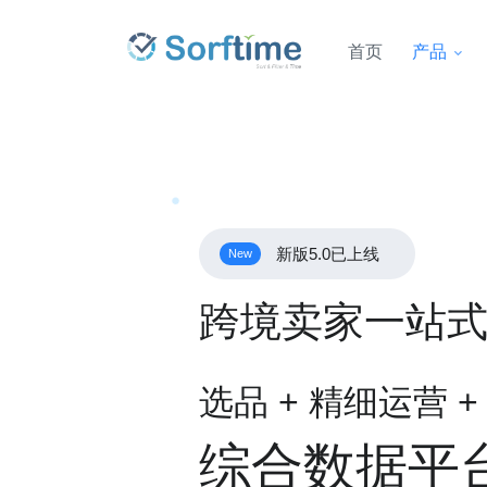
首页
产品
新版5.0已上线
New
跨境卖家一站
选品 + 精细运营 
综合数据平