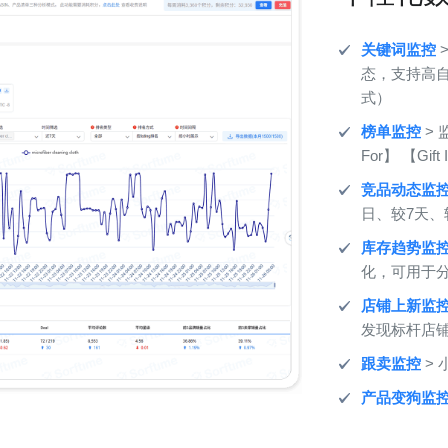
关键词监控
态，支持高
式）
榜单监控
> 
For】 【Gi
竞品动态监
日、较7天、
库存趋势监
化，可用于
店铺上新监
发现标杆店
跟卖监控
>
产品变狗监