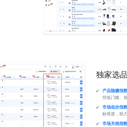
独家选
产品隐赚指
些低门槛、
市场低价指
标维度，助
市场关税指